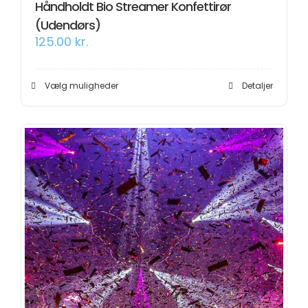
Håndholdt Bio Streamer Konfettirør
(Udendørs)
125.00
kr.
Dette
Vælg muligheder
Detaljer
vare
har
flere
varianter.
Mulighederne
kan
vælges
på
varesiden