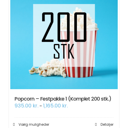
på
varesiden
Popcorn – Festpakke 1 (Komplet 200 stk.)
Prisinterval:
935.00
kr.
1,165.00
kr.
–
935.00 kr.
til
1,165.00 kr.
Dette
Vælg muligheder
Detaljer