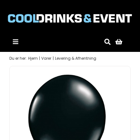
Skip
to
content
Toggle
Navigation
Forside
Du er her:
Hjem
Varer
Levering & Afhentning
Produkter
Mobildiskotek
Gode råd