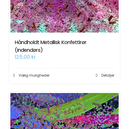
Håndholdt Metallisk Konfettirør
(Indendørs)
125.00
kr.
Dette
Vælg muligheder
Detaljer
vare
har
flere
varianter.
Mulighederne
kan
vælges
på
varesiden