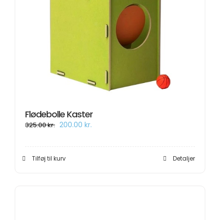
Flødebolle Kaster
Den
Den
200.00
kr.
325.00
kr.
oprindelige
aktuelle
pris
pris
var:
er:
325.00 kr..
200.00 kr..
Tilføj til kurv
Detaljer