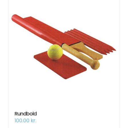
Mulighederne
kan
vælges
på
varesiden
Rundbold
100.00
kr.