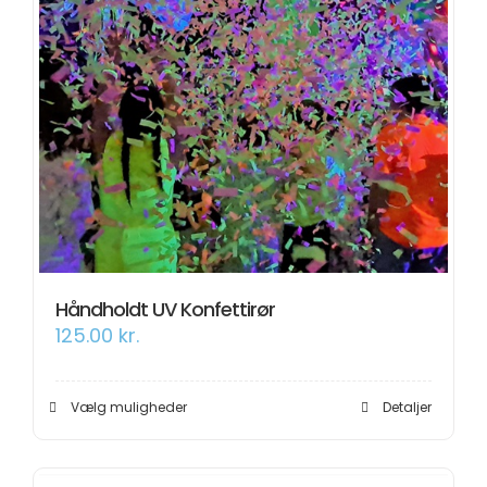
Håndholdt UV Konfettirør
125.00
kr.
Dette
Vælg muligheder
Detaljer
vare
har
flere
varianter.