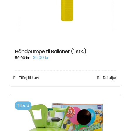
Håndpumpe til Balloner (1 stk.)
Den
Den
35.00
kr.
50.00
kr.
oprindelige
aktuelle
pris
pris
var:
er:
50.00 kr..
35.00 kr..
Tilføj til kurv
Detaljer
Tilbud