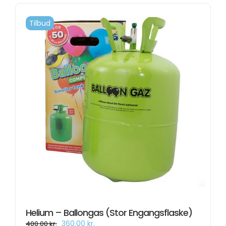
Tilbud
Helium – Ballongas (Stor Engangsflaske)
Den
Den
360.00
kr.
400.00
kr.