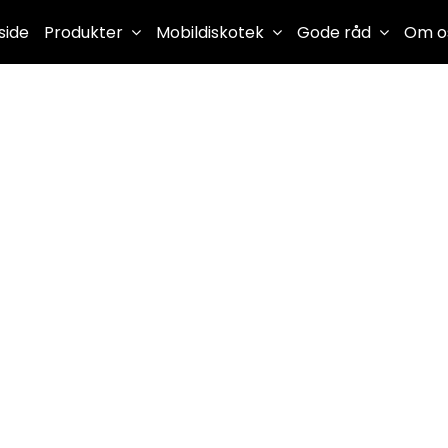
side
Produkter
Mobildiskotek
Gode råd
Om o