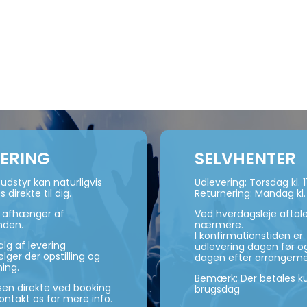
VERING
SELVHENTER
udstyr kan naturligvis
Udlevering: Torsdag kl. 
s direkte til dig.
Returnering: Mandag kl.
n afhænger af
Ved hverdagsleje aftal
nden.
nærmere.
I konfirmationstiden er
lg af levering
udlevering dagen før og
ger der opstilling og
dagen efter arrangeme
ning.
Bemærk: Der betales ku
isen direkte ved booking
brugsdag
kontakt os for mere info.