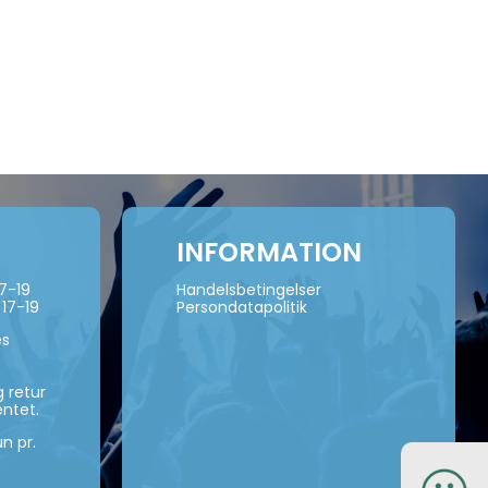
INFORMATION
17-19
Handelsbetingelser
 17-19
Persondatapolitik
es
 retur
ntet.
n pr.