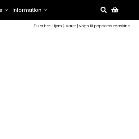
s
Information
Du er her:
Hjem
Varer
vogn til popcorns maskine