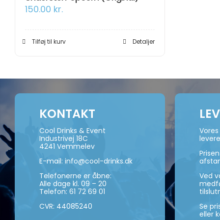
150.00
kr.
Tilføj til kurv
Detaljer
KONTAKT
LE
Cool Drinks & Event
Vores 
Industrivej 18C
levere
4241 Vemmelev
Prise
E-mail:
info@cool-drinks.dk
afsta
Telefonerne er åbne:
Ved va
Alle dage kl. 09 – 20
medføl
Telefon:
61 72 69 01
tilslut
CVR: 44085240
Se pr
eller 