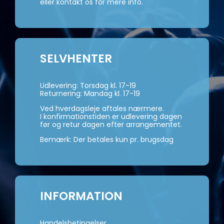
eller kontakt os for mere info.
SELVHENTER
Udlevering: Torsdag kl. 17-19
Returnering: Mandag kl. 17-19
Ved hverdagsleje aftales nærmere.
I konfirmationstiden er udlevering dagen
før og retur dagen efter arrangementet.
Bemærk: Der betales kun pr. brugsdag
INFORMATION
Handelsbetingelser