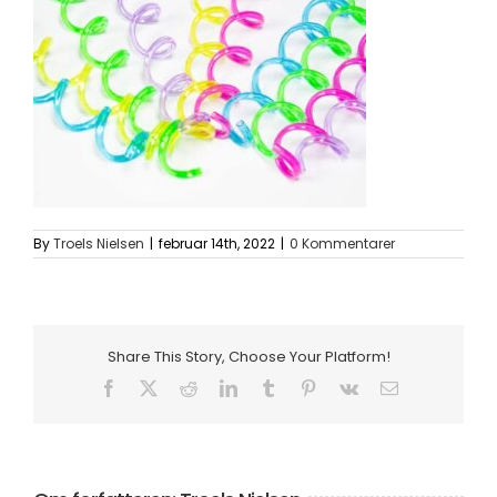
Om os
Information
By
Troels Nielsen
|
februar 14th, 2022
|
0 Kommentarer
Share This Story, Choose Your Platform!
Facebook
X
Reddit
LinkedIn
Tumblr
Pinterest
Vk
E-
mail