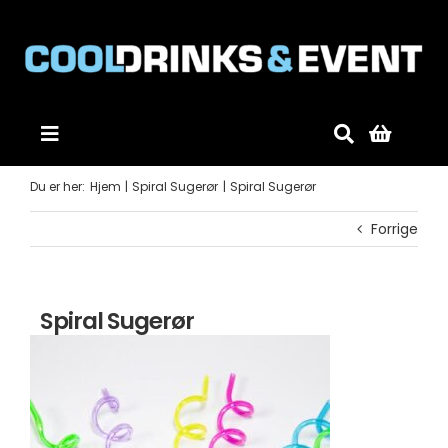
Skip
to
content
Toggle
Navigation
Forside
Du er her:
Hjem
Spiral Sugerør
Spiral Sugerør
Forrige
Produkter
Spiral Sugerør
Mobildiskotek
Gode råd