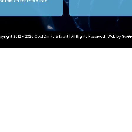
kontakt os for mere info.
yright 2012 - 2026 Cool Drinks & Event | All Rights Reserved | Web by GoGr