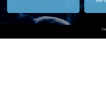
eller 
Cop