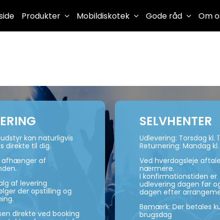
side
Produkter
Mobildiskotek
Gode råd
Om o
VERING
SELVHENTER
udstyr kan naturligvis
Udlevering: Torsdag kl. 
s direkte til dig.
Returnering: Mandag kl.
n afhænger af
Ved hverdagsleje aftal
nden.
nærmere.
I konfirmationstiden er
lg af levering
udlevering dagen før og
ger der opstilling og
dagen efter arrangeme
ning.
Bemærk: Der betales ku
isen direkte ved booking
brugsdag