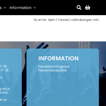
s
Information
Du er her:
Hjem
Forside
softicekongen-info
INFORMATION
17-19
Handelsbetingelser
 17-19
Persondatapolitik
es
 retur
ntet.
n pr.