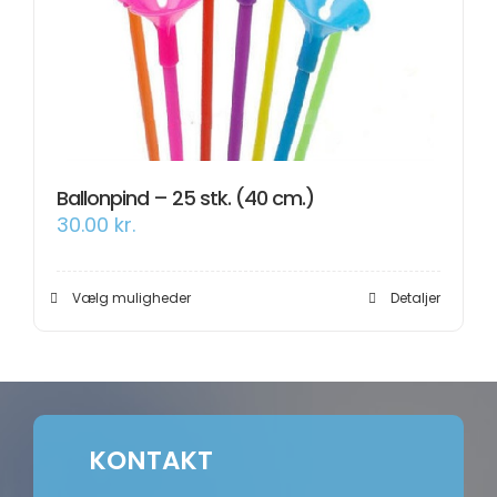
Om os
Information
Ballonpind – 25 stk. (40 cm.)
30.00
kr.
Dette
Vælg muligheder
Detaljer
vare
har
flere
varianter.
Mulighederne
kan
vælges
på
KONTAKT
varesiden