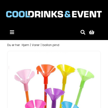
Skip
to
content
Toggle
Navigation
Forside
Du er her:
Hjem
Varer
ballon pind
Produkter
Mobildiskotek
Gode råd