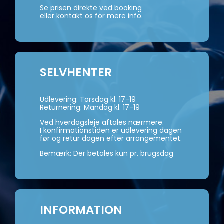
Se prisen direkte ved booking
eller kontakt os for mere info.
SELVHENTER
Udlevering: Torsdag kl. 17-19
Returnering: Mandag kl. 17-19
Ved hverdagsleje aftales nærmere.
I konfirmationstiden er udlevering dagen
før og retur dagen efter arrangementet.
Bemærk: Der betales kun pr. brugsdag
INFORMATION