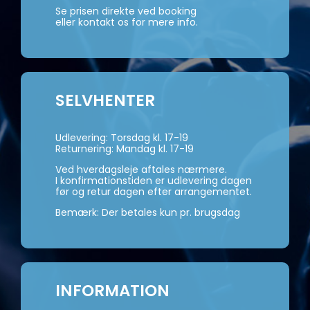
Se prisen direkte ved booking
eller kontakt os for mere info.
SELVHENTER
Udlevering: Torsdag kl. 17-19
Returnering: Mandag kl. 17-19
Ved hverdagsleje aftales nærmere.
I konfirmationstiden er udlevering dagen
før og retur dagen efter arrangementet.
Bemærk: Der betales kun pr. brugsdag
INFORMATION