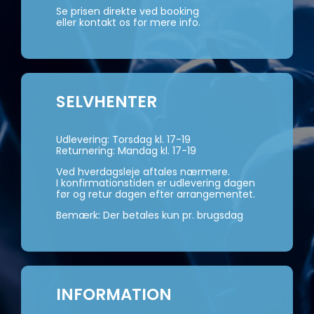
Se prisen direkte ved booking
eller kontakt os for mere info.
SELVHENTER
Udlevering: Torsdag kl. 17-19
Returnering: Mandag kl. 17-19
Ved hverdagsleje aftales nærmere.
I konfirmationstiden er udlevering dagen
før og retur dagen efter arrangementet.
Bemærk: Der betales kun pr. brugsdag
INFORMATION