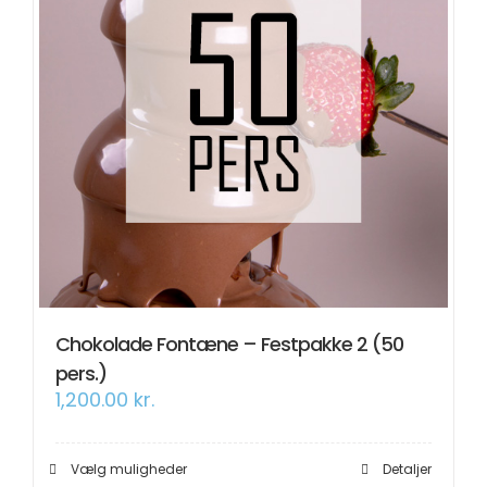
Chokolade Fontæne – Festpakke 2 (50
pers.)
1,200.00
kr.
Dette
Vælg muligheder
Detaljer
vare