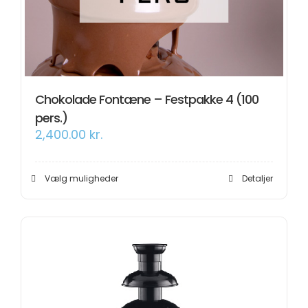
Chokolade Fontæne – Festpakke 4 (100
pers.)
2,400.00
kr.
Dette
Vælg muligheder
Detaljer
vare
har
flere
varianter.
Mulighederne
kan
vælges
på
varesiden