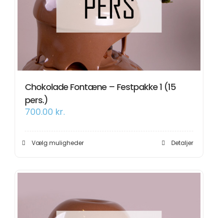
Om os
Information
Chokolade Fontæne – Festpakke 1 (15
pers.)
700.00
kr.
Dette
Vælg muligheder
Detaljer
vare
har
flere
varianter.
Mulighederne
kan
vælges
på
varesiden