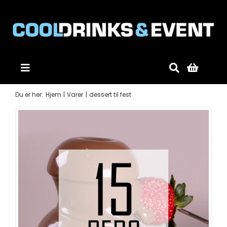
Skip
to
content
Toggle
Navigation
Forside
Du er her:
Hjem
Varer
dessert til fest
Produkter
Mobildiskotek
Gode råd