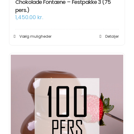
Chokolade Fontæne – Festpakke 3 (75
pers.)
1,450.00
kr.
Dette
Vælg muligheder
Detaljer
vare
har
flere
varianter.
Mulighederne
kan
vælges
på
varesiden