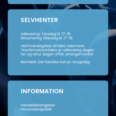
SELVHENTER
Udlevering: Torsdag kl. 17-19
Returnering: Mandag kl. 17-19
Ved hverdagsleje aftales nærmere.
I konfirmationstiden er udlevering dagen
før og retur dagen efter arrangementet.
Bemærk: Der betales kun pr. brugsdag
INFORMATION
Handelsbetingelser
Persondatapolitik