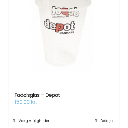
varesiden
Fadølsglas – Depot
150.00
kr.
Dette
Vælg muligheder
Detaljer
vare