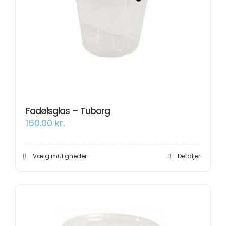
Fadølsglas – Tuborg
150.00
kr.
Dette
Vælg muligheder
Detaljer
vare
har
flere
varianter.
Mulighederne
kan
vælges
på