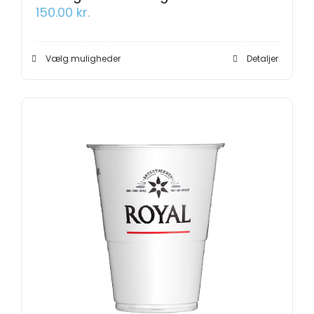
150.00
kr.
Dette
Vælg muligheder
Detaljer
vare
har
flere
varianter.
Mulighederne
kan
vælges
på
varesiden