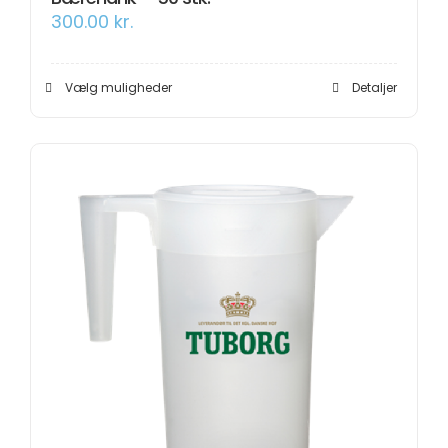
300.00
kr.
Dette
Vælg muligheder
Detaljer
vare
har
flere
varianter.
Mulighederne
kan
vælges
på
varesiden