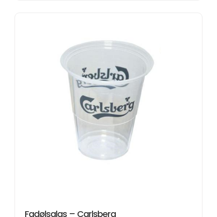
Fadølsglas – Carlsberg