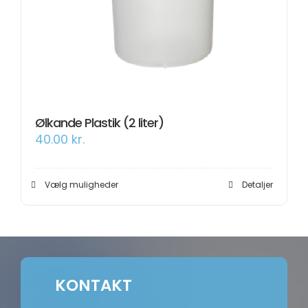
Om os
Information
Ølkande Plastik (2 liter)
40.00
kr.
Dette
Vælg muligheder
Detaljer
vare
har
flere
varianter.
Mulighederne
kan
vælges
på
KONTAKT
varesiden