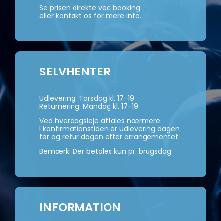
Se prisen direkte ved booking
eller kontakt os for mere info.
SELVHENTER
Udlevering: Torsdag kl. 17-19
Returnering: Mandag kl. 17-19
Ved hverdagsleje aftales nærmere.
I konfirmationstiden er udlevering dagen
før og retur dagen efter arrangementet.
Bemærk: Der betales kun pr. brugsdag
INFORMATION