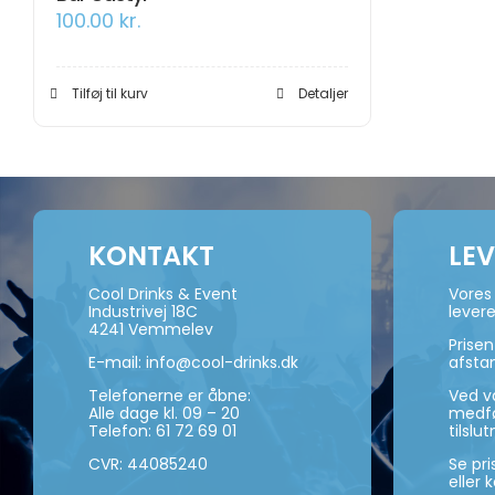
100.00
kr.
Tilføj til kurv
Detaljer
KONTAKT
LE
Cool Drinks & Event
Vores 
Industrivej 18C
levere
4241 Vemmelev
Prise
E-mail:
info@cool-drinks.dk
afsta
Telefonerne er åbne:
Ved va
Alle dage kl. 09 – 20
medføl
Telefon:
61 72 69 01
tilslut
CVR: 44085240
Se pr
eller 