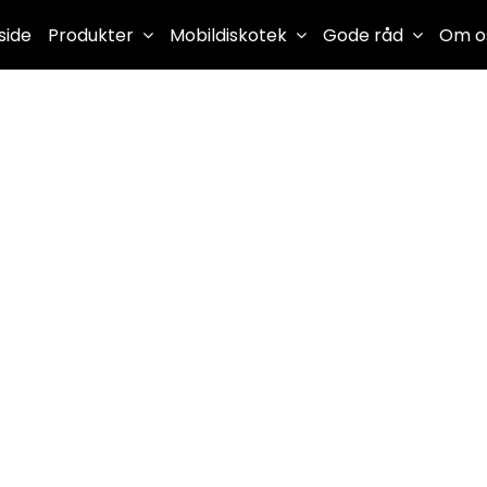
side
Produkter
Mobildiskotek
Gode råd
Om o