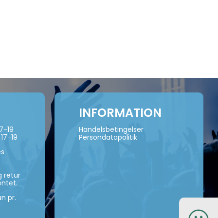
INFORMATION
17-19
Handelsbetingelser
 17-19
Persondatapolitik
es
 retur
ntet.
n pr.