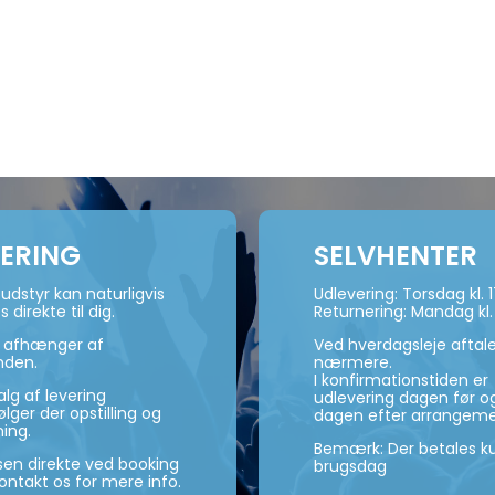
VERING
SELVHENTER
udstyr kan naturligvis
Udlevering: Torsdag kl. 
s direkte til dig.
Returnering: Mandag kl.
n afhænger af
Ved hverdagsleje aftal
nden.
nærmere.
I konfirmationstiden er
lg af levering
udlevering dagen før og
ger der opstilling og
dagen efter arrangeme
ning.
Bemærk: Der betales ku
isen direkte ved booking
brugsdag
kontakt os for mere info.