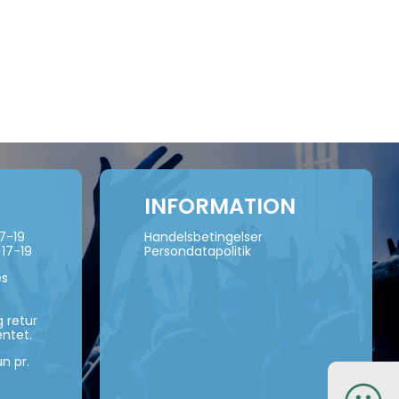
INFORMATION
17-19
Handelsbetingelser
 17-19
Persondatapolitik
es
 retur
ntet.
n pr.