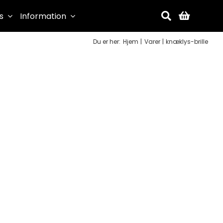
s
Information
Du er her:
Hjem
Varer
knæklys-brille