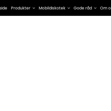
side
Produkter
Mobildiskotek
Gode råd
Om o