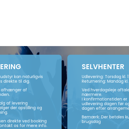
VERING
SELVHENTER
udstyr kan naturligvis
Udlevering: Torsdag kl. 
s direkte til dig.
Returnering: Mandag kl.
n afhænger af
Ved hverdagsleje aftal
nden.
nærmere.
I konfirmationstiden er
lg af levering
udlevering dagen før og
ger der opstilling og
dagen efter arrangeme
ning.
Bemærk: Der betales ku
isen direkte ved booking
brugsdag
kontakt os for mere info.