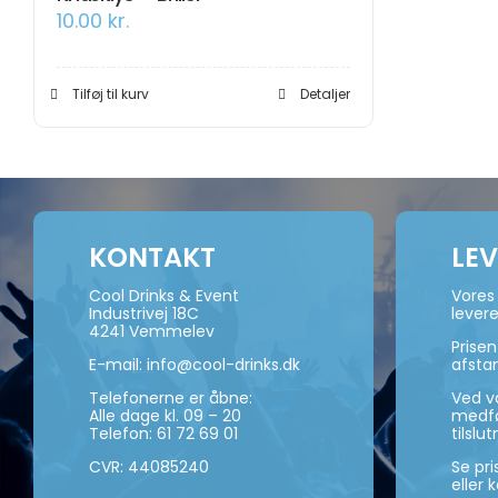
10.00
kr.
Tilføj til kurv
Detaljer
KONTAKT
LE
Cool Drinks & Event
Vores 
Industrivej 18C
levere
4241 Vemmelev
Prise
E-mail:
info@cool-drinks.dk
afsta
Telefonerne er åbne:
Ved va
Alle dage kl. 09 – 20
medføl
Telefon:
61 72 69 01
tilslut
CVR: 44085240
Se pr
eller 