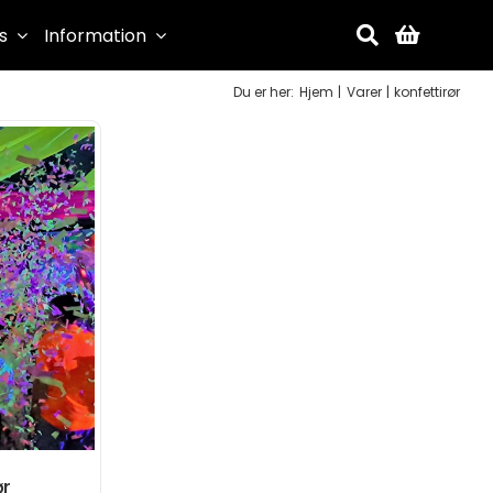
s
Information
Du er her:
Hjem
Varer
konfettirør
ør