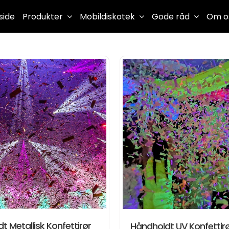
side
Produkter
Mobildiskotek
Gode råd
Om o
t Metallisk Konfettirør
Håndholdt UV Konfettir