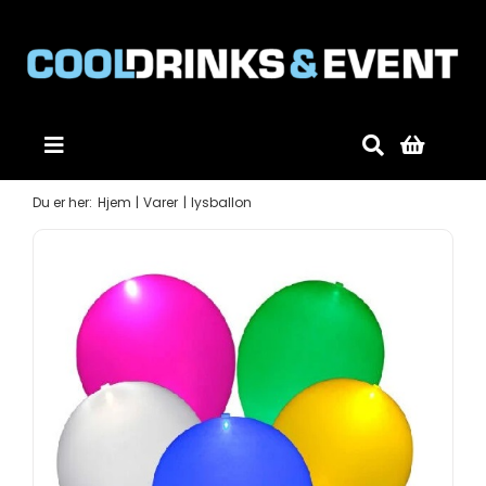
Skip
to
content
Toggle
Navigation
Forside
Du er her:
Hjem
Varer
lysballon
Produkter
Mobildiskotek
Gode råd