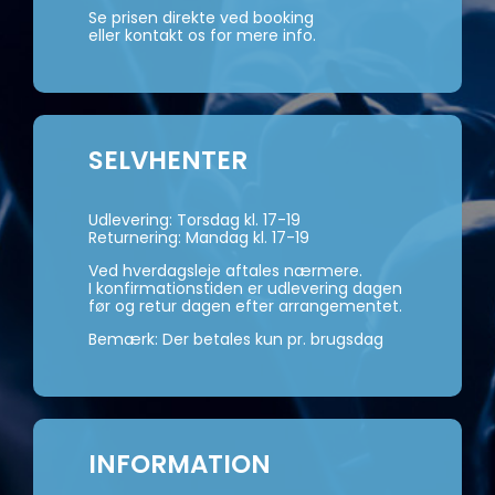
Se prisen direkte ved booking
eller kontakt os for mere info.
SELVHENTER
Udlevering: Torsdag kl. 17-19
Returnering: Mandag kl. 17-19
Ved hverdagsleje aftales nærmere.
I konfirmationstiden er udlevering dagen
før og retur dagen efter arrangementet.
Bemærk: Der betales kun pr. brugsdag
INFORMATION