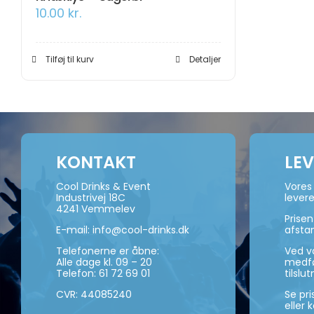
10.00
kr.
Tilføj til kurv
Detaljer
KONTAKT
LE
Cool Drinks & Event
Vores 
Industrivej 18C
levere
4241 Vemmelev
Prise
E-mail:
info@cool-drinks.dk
afsta
Telefonerne er åbne:
Ved va
Alle dage kl. 09 – 20
medføl
Telefon:
61 72 69 01
tilslut
CVR: 44085240
Se pr
eller 