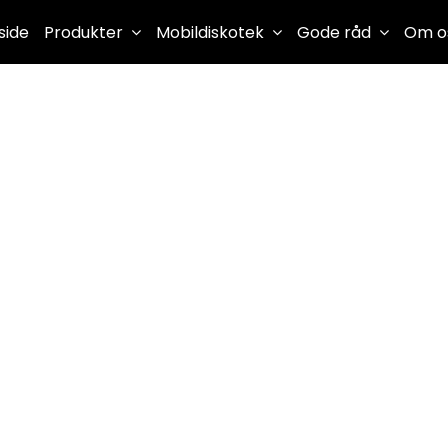
side
Produkter
Mobildiskotek
Gode råd
Om o