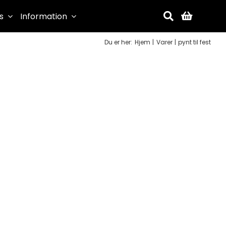
s
Information
Du er her:
Hjem
Varer
pynt til fest