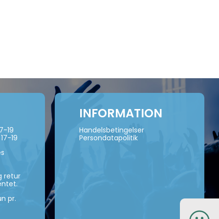
INFORMATION
17-19
Handelsbetingelser
 17-19
Persondatapolitik
es
 retur
ntet.
n pr.