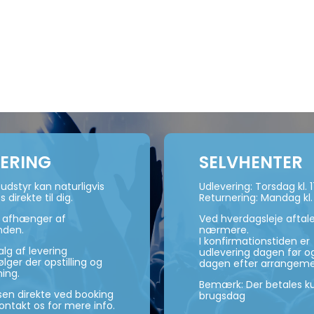
VERING
SELVHENTER
udstyr kan naturligvis
Udlevering: Torsdag kl. 
s direkte til dig.
Returnering: Mandag kl.
n afhænger af
Ved hverdagsleje aftal
nden.
nærmere.
I konfirmationstiden er
lg af levering
udlevering dagen før og
ger der opstilling og
dagen efter arrangeme
ning.
Bemærk: Der betales ku
isen direkte ved booking
brugsdag
kontakt os for mere info.