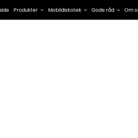
side
Produkter
Mobildiskotek
Gode råd
Om o