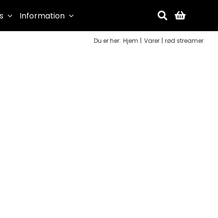
s
Information
Du er her:
Hjem
Varer
rød streamer