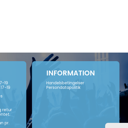
INFORMATION
17-19
Handelsbetingelser
 17-19
Persondatapolitik
es
 retur
ntet.
n pr.