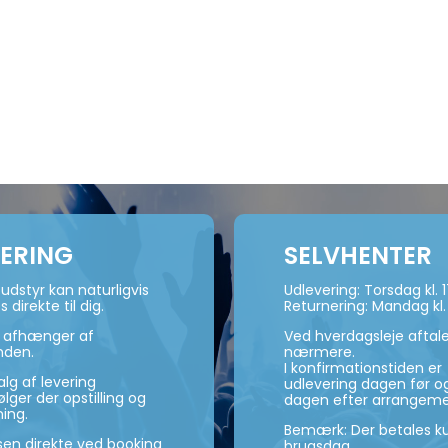
VERING
SELVHENTER
udstyr kan naturligvis
Udlevering: Torsdag kl. 
s direkte til dig.
Returnering: Mandag kl.
n afhænger af
Ved hverdagsleje aftal
nden.
nærmere.
I konfirmationstiden er
lg af levering
udlevering dagen før og
ger der opstilling og
dagen efter arrangeme
ning.
Bemærk: Der betales ku
isen direkte ved booking
brugsdag