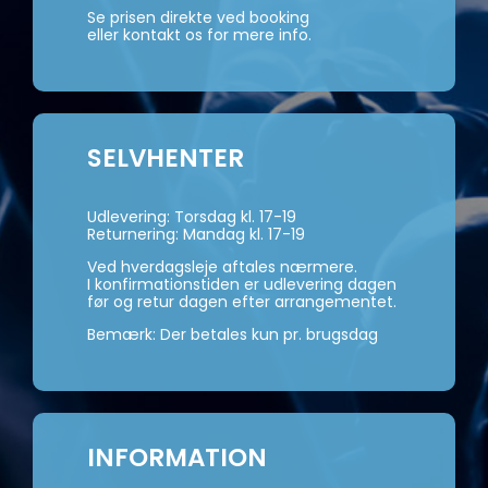
Se prisen direkte ved booking
eller kontakt os for mere info.
SELVHENTER
Udlevering: Torsdag kl. 17-19
Returnering: Mandag kl. 17-19
Ved hverdagsleje aftales nærmere.
I konfirmationstiden er udlevering dagen
før og retur dagen efter arrangementet.
Bemærk: Der betales kun pr. brugsdag
INFORMATION