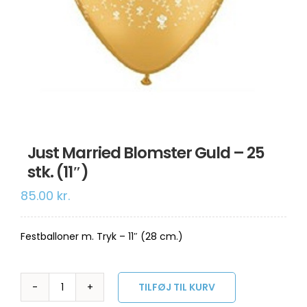
Om os
Information
Just Married Blomster Guld – 25
stk. (11″)
85.00
kr.
Festballoner m. Tryk – 11″ (28 cm.)
TILFØJ TIL KURV
Just
Married