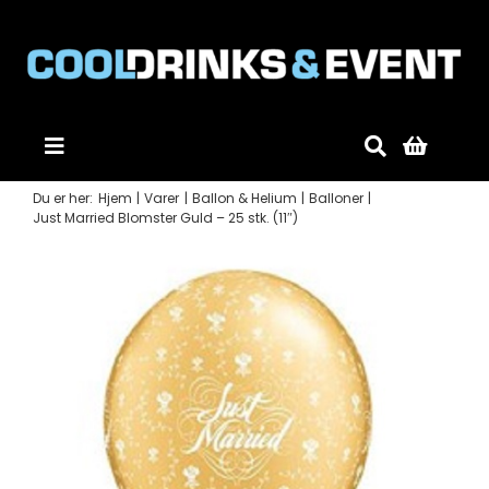
Skip
to
content
Toggle
Navigation
Du er her:
Hjem
Varer
Ballon & Helium
Balloner
Forside
Just Married Blomster Guld – 25 stk. (11″)
Produkter
Mobildiskotek
Gode råd