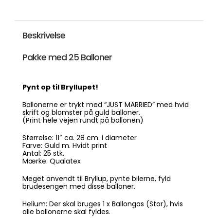
Blomster
Guld
-
25
Beskrivelse
stk.
(11")
antal
Pakke med 25 Balloner
Pynt op til Bryllupet!
Ballonerne er trykt med “JUST MARRIED” med hvid
skrift og blomster på guld balloner.
(Print hele vejen rundt på ballonen)
Størrelse: 11″ ca. 28 cm. i diameter
Farve: Guld m. Hvidt print
Antal: 25 stk.
Mærke: Qualatex
Meget anvendt til Bryllup, pynte bilerne, fyld
brudesengen med disse balloner.
Helium: Der skal bruges 1 x Ballongas (Stor), hvis
alle ballonerne skal fyldes.