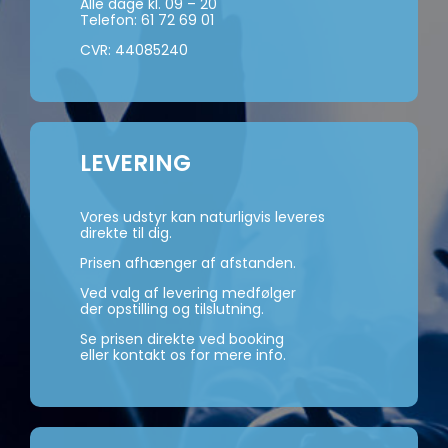
Alle dage kl. 09 – 20
Telefon:
61 72 69 01
CVR: 44085240
LEVERING
Vores udstyr kan naturligvis leveres
direkte til dig.
Prisen afhænger af afstanden.
Ved valg af levering medfølger
der opstilling og tilslutning.
Se prisen direkte ved booking
eller kontakt os for mere info.