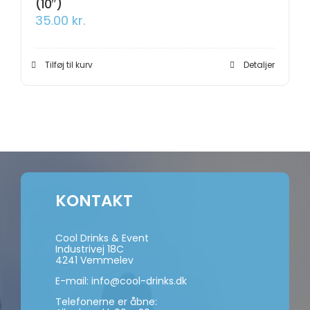
(10″)
35.00
kr.
Tilføj til kurv
Detaljer
KONTAKT
Cool Drinks & Event
Industrivej 18C
4241 Vemmelev
E-mail:
info@cool-drinks.dk
Telefonerne er åbne: