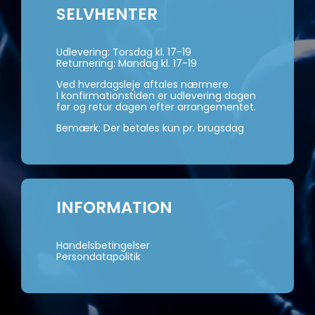
SELVHENTER
Udlevering: Torsdag kl. 17-19
Returnering: Mandag kl. 17-19
Ved hverdagsleje aftales nærmere.
I konfirmationstiden er udlevering dagen
før og retur dagen efter arrangementet.
Bemærk: Der betales kun pr. brugsdag
INFORMATION
Handelsbetingelser
Persondatapolitik