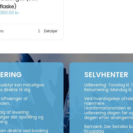
flaske)
Den
Den
360.00
kr.
oprindelige
aktuelle
pris
pris
var:
er:
urv
400.00 kr..
360.00 kr..
Detaljer
VERING
SELVHENTER
udstyr kan naturligvis
Udlevering: Torsdag kl. 
s direkte til dig.
Returnering: Mandag kl.
n afhænger af
Ved hverdagsleje aftal
nden.
nærmere.
I konfirmationstiden er
lg af levering
udlevering dagen før og
ger der opstilling og
dagen efter arrangeme
ning.
Bemærk: Der betales ku
isen direkte ved booking
brugsdag