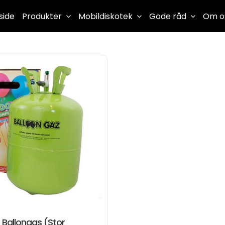
side
Produkter
Mobildiskotek
Gode råd
Om o
 Ballongas (Stor