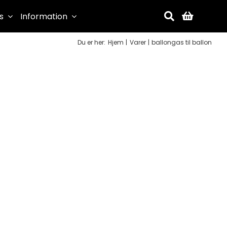
s
Information
Du er her:
Hjem
Varer
ballongas til ballon