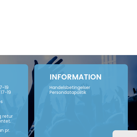
INFORMATION
17-19
Handelsbetingelser
 17-19
Persondatapolitik
es
 retur
ntet.
n pr.