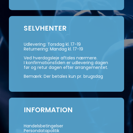
SELVHENTER
Udlevering: Torsdag kl. 17-19
Returnering: Mandag kl. 17-19
Ved hverdagsleje aftales nærmere.
I konfirmationstiden er udlevering dagen
før og retur dagen efter arrangementet.
Bemærk: Der betales kun pr. brugsdag
INFORMATION
Handelsbetingelser
Persondatapolitik