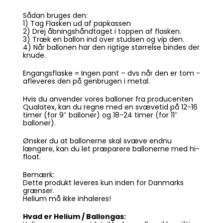
Sådan bruges den:
1) Tag Flasken ud af papkassen
2) Drej åbningshåndtaget i toppen af flasken.
3) Træk en ballon ind over studsen og vip den.
4) Når ballonen har den rigtige størrelse bindes der
knude.
Engangsflaske = Ingen pant – dvs når den er tom -
afleveres den på genbrugen i metal.
Hvis du anvender vores balloner fra producenten
Qualatex, kan du regne med en svævetid på 12-16
timer (for 9″ balloner) og 18-24 timer (for 11″
balloner).
Ønsker du at ballonerne skal svæve endnu
længere, kan du let præparere ballonerne med hi-
float.
Bemærk:
Dette produkt leveres kun inden for Danmarks
grænser.
Helium må ikke inhaleres!
Hvad er Helium / Ballongas: