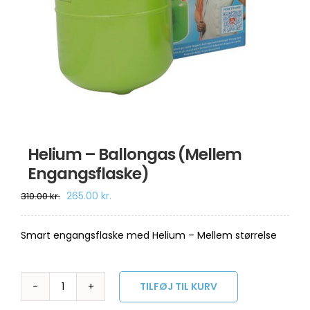
Om os
Information
Helium – Ballongas (Mellem
Engangsflaske)
Den
Den
265.00
kr.
310.00
kr.
oprindelige
aktuelle
pris
pris
var:
er:
Smart engangsflaske med Helium – Mellem størrelse
310.00 kr..
265.00 kr..
TILFØJ TIL KURV
Helium
-