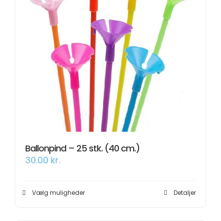
Ballonpind – 25 stk. (40 cm.)
30.00
kr.
Dette
Vælg muligheder
Detaljer
vare
har
flere