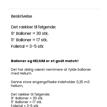
Ballongas
(Mellem
Engangsflaske)
antal
Beskrivelse
Det rækker til følgende:
9″ Balloner = 30 stk.
11″ Balloner = 17 stk.
Folietal = 3-5 stk
Balloner og HELIUM er et godt match!
Det har aldrig været nemmere at fylde balloner
med Helium.
Denne store engangsflaske indeholder 0,25 m3
helium,
Det rækker til følgende:
9″ Balloner = 30 stk.
11″ Balloner = 17 stk.
Folietal = 3-5 stk.