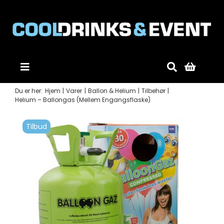
Skip
to
content
Toggle
Navigation
Du er her:
Hjem
Varer
Ballon & Helium
Tilbehør
Forside
Helium – Ballongas (Mellem Engangsflaske)
Tilbud
Produkter
Mobildiskotek
Gode råd