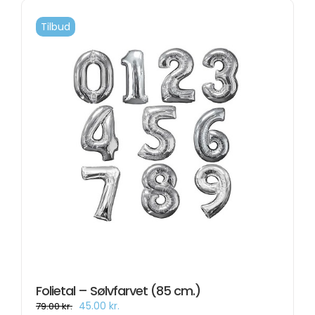
varianter.
Mulighederne
kan
Tilbud
vælges
på
varesiden
Folietal – Sølvfarvet (85 cm.)
Den
Den
45.00
kr.
79.00
kr.