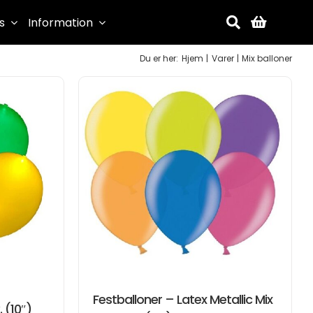
s
Information
Du er her:
Hjem
Varer
Mix balloner
Festballoner – Latex Metallic Mix
. (10″)