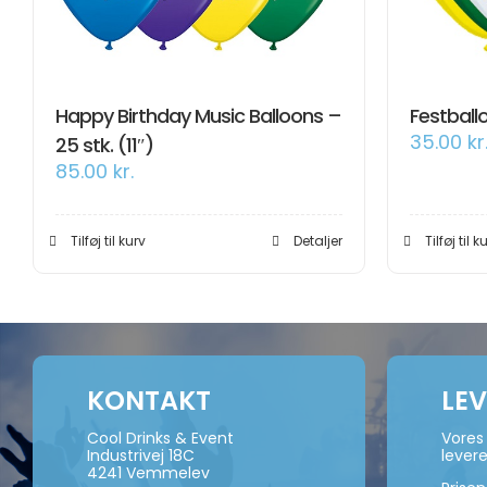
Happy Birthday Music Balloons –
Festballo
35.00
kr
25 stk. (11″)
85.00
kr.
Tilføj til kurv
Detaljer
Tilføj til k
KONTAKT
LE
Cool Drinks & Event
Vores 
Industrivej 18C
levere
4241 Vemmelev