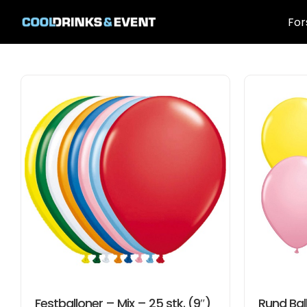
Skip
to
For
content
Festballoner – Mix – 25 stk. (9″)
Rund Bal