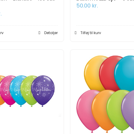
50.00
kr.
.
urv
Detaljer
Tilføj til kurv