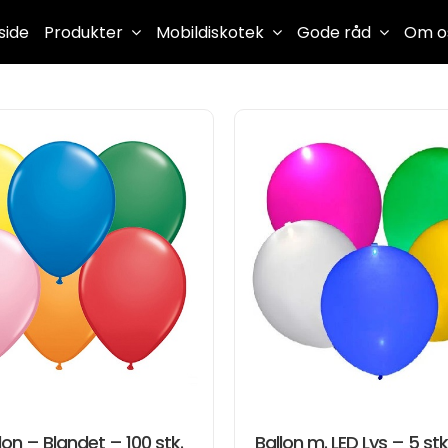
side
Produkter
Mobildiskotek
Gode råd
Om o
lon – Blandet – 100 stk.
Ballon m. LED Lys – 5 stk