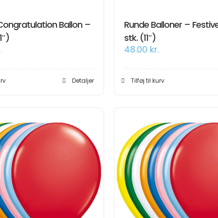
Congratulation Ballon –
Runde Balloner – Festiv
1″)
stk. (11″)
.
48.00
kr.
urv
Detaljer
Tilføj til kurv