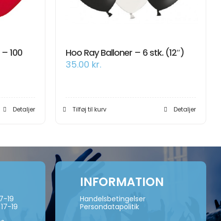
 – 100
Hoo Ray Balloner – 6 stk. (12″)
35.00
kr.
Detaljer
Tilføj til kurv
Detaljer
INFORMATION
17-19
Handelsbetingelser
 17-19
Persondatapolitik