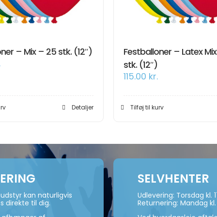
ner – Mix – 25 stk. (12″)
Festballoner – Latex Mix
.
stk. (12″)
115.00
kr.
urv
Detaljer
Tilføj til kurv
VERING
SELVHENTER
udstyr kan naturligvis
Udlevering: Torsdag kl. 
s direkte til dig.
Returnering: Mandag kl.