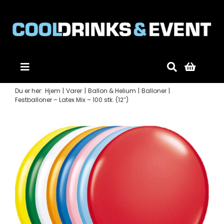
Skip
to
content
Toggle
Navigation
Du er her:
Hjem
Varer
Ballon & Helium
Balloner
Forside
Festballoner – Latex Mix – 100 stk. (12″)
Produkter
Mobildiskotek
Gode råd