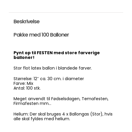
Latex
Mix
-
100
Beskrivelse
stk.
(12")
antal
Pakke med 100 Balloner
Pynt op til FESTEN med store farverige
balloner!
Stor flot latex ballon i blandede farver.
Størrelse: 12″ ca. 30 cm. i diameter
Farve: Mix
Antal: 100 stk.
Meget anvendt til Fødselsdagen, Temafesten,
Firmafesten mm…
Helium: Der skal bruges 4 x Ballongas (Stor), hvis
alle skal fyldes med helium.