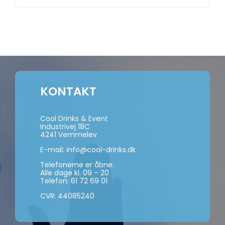
KONTAKT
Cool Drinks & Event
Industrivej 18C
4241 Vemmelev
E-mail:
info@cool-drinks.dk
Telefonerne er åbne:
Alle dage kl. 09 – 20
Telefon:
61 72 69 01
CVR: 44085240