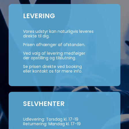
LEVERING
Vores udstyr kan naturligvis leveres
direkte til dig.
Prisen afhænger af afstanden.
Ved valg af levering medfølger
der opstilling og tilslutning.
Se prisen direkte ved booking
eller kontakt os for mere info.
SELVHENTER
Udlevering: Torsdag kl. 17-19
Returnering: Mandag kl. 17-19