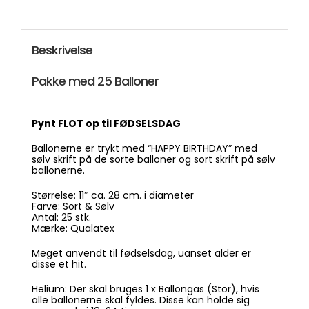
Ballon
-
25
stk.
Beskrivelse
(11")
antal
Pakke med 25 Balloner
Pynt FLOT op til FØDSELSDAG
Ballonerne er trykt med “HAPPY BIRTHDAY” med
sølv skrift på de sorte balloner og sort skrift på sølv
ballonerne.
Størrelse: 11″ ca. 28 cm. i diameter
Farve: Sort & Sølv
Antal: 25 stk.
Mærke: Qualatex
Meget anvendt til fødselsdag, uanset alder er
disse et hit.
Helium: Der skal bruges 1 x Ballongas (Stor), hvis
alle ballonerne skal fyldes. Disse kan holde sig