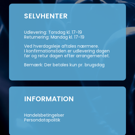
SELVHENTER
Udlevering: Torsdag kl. 17-19
Returnering: Mandag kl. 17-19
Ved hverdagsleje aftales nærmere.
I konfirmationstiden er udlevering dagen
før og retur dagen efter arrangementet.
Bemærk: Der betales kun pr. brugsdag
INFORMATION
Handelsbetingelser
Persondatapolitik