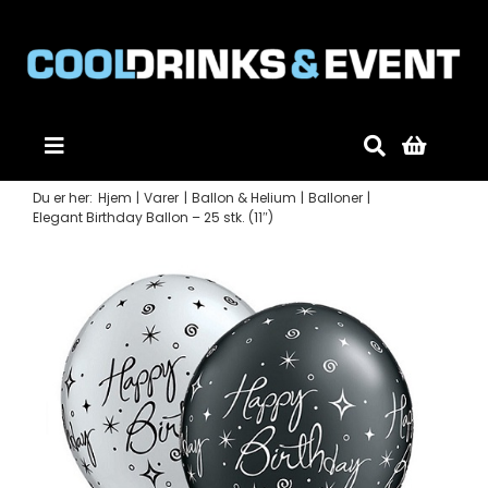
Skip
to
content
Toggle
Navigation
Du er her:
Hjem
Varer
Ballon & Helium
Balloner
Forside
Elegant Birthday Ballon – 25 stk. (11″)
Produkter
Mobildiskotek
Gode råd