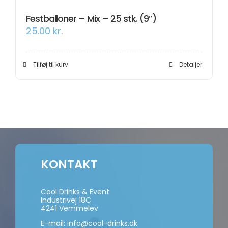
Festballoner – Mix – 25 stk. (9″)
25.00
kr.
Tilføj til kurv
Detaljer
KONTAKT
Cool Drinks & Event
Industrivej 18C
4241 Vemmelev
E-mail:
info@cool-drinks.dk